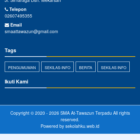
Jl. Sirnaraga Dsn. Mekarsari
Telepon
02607495355
Email
smaattawazun@gmail.com
Tags
PENGUMUMAN
SEKILAS-INFO
BERITA
SEKILAS INFO
Ikuti Kami
Copyright © 2020 - 2026
SMA At-Tawazun Terpadu
All rights
reserved.
Powered by
sekolahku.web.id