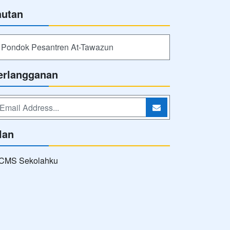
autan
Pondok Pesantren At-Tawazun
erlangganan
lan