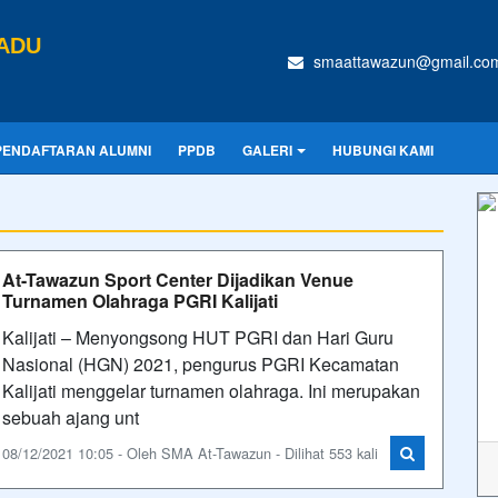
ADU
smaattawazun@gmail.co
PENDAFTARAN ALUMNI
PPDB
GALERI
HUBUNGI KAMI
At-Tawazun Sport Center Dijadikan Venue
Turnamen Olahraga PGRI Kalijati
Kalijati – Menyongsong HUT PGRI dan Hari Guru
Nasional (HGN) 2021, pengurus PGRI Kecamatan
Kalijati menggelar turnamen olahraga. Ini merupakan
sebuah ajang unt
08/12/2021 10:05 - Oleh SMA At-Tawazun - Dilihat 553 kali