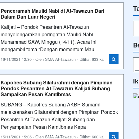
T
Penceramah Maulid Nabi di At-Tawazun Dari
Dalam Dan Luar Negeri
Kalijati – Pondok Pesantren At-Tawazun
menyelengarakan peringatan Maulid Nabi
Muhammad SAW, Minggu (14/11). Acara ini
B
mengambil tema “Dengan momentum Mau
16/11/2021 12:30 - Oleh SMA At-Tawazun - Dilihat 633 kali
Ik
Kapolres Subang Silaturahmi dengan Pimpinan
Pondok Pesantren At-Tawazun Kalijati Subang
Sampaikan Pesan Kamtibmas
SUBANG – Kapolres Subang AKBP Sumarni
melaksanakan Silaturahmi dengan Pimpinan Pondok
Pesantren At-Tawazun Kalijati Subang dan
Penyampaian Pesan Kamtibmas Kepa
15/11/2021 15:05 - Oleh SMA At-Tawazun - Dilihat 600 kali